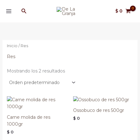
Ir
MAIN
Buscar
al
$
0
MENU
contenido
Inicio
/ Res
Res
Mostrando los 2 resultados
Ossobuco de res 500gr
Carne molida de res
$
0
1000gr
$
0