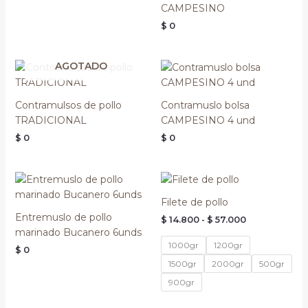
CAMPESINO
$
0
AGOTADO
Contramulsos de pollo
Contramuslo bolsa
TRADICIONAL
CAMPESINO 4 und
$
0
$
0
Rango
de
precios:
Filete de pollo
desde
Entremuslo de pollo
$
14.800
-
$
57.000
$ 14.800
hasta
marinado Bucanero 6unds
$ 57.000
1000gr
1200gr
$
0
1500gr
2000gr
500gr
900gr