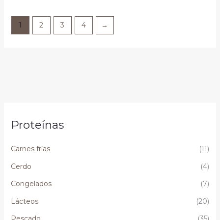
1
2
3
4
→
Proteínas
Carnes frías
(11)
Cerdo
(4)
Congelados
(7)
Lácteos
(20)
Pescado
(35)