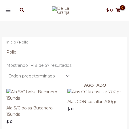
Ir
MAIN
Buscar
al
$
0
MENU
contenido
Inicio
/ Pollo
Pollo
Mostrando 1–18 de 57 resultados
AGOTADO
Alas CON costillar 700gr
Ala S/C bolsa Bucanero
$
0
15unds
$
0