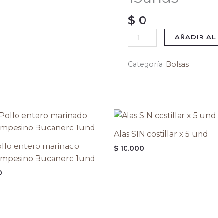
15unds
$
0
cantidad
AÑADIR AL
Categoría:
Bolsas
Alas SIN costillar x 5 und
llo entero marinado
$
10.000
ampesino Bucanero 1und
0