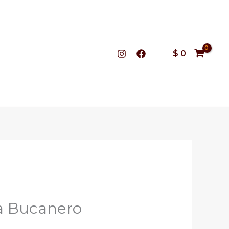
$
0
sa Bucanero