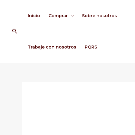
Ir
al
Inicio
Comprar
Sobre nosotros
contenido
Buscar
Trabaje con nosotros
PQRS