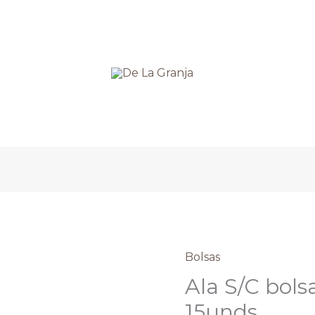
Bolsas
Ala
S/C
Ala S/C bol
bolsa
15unds
Bucanero