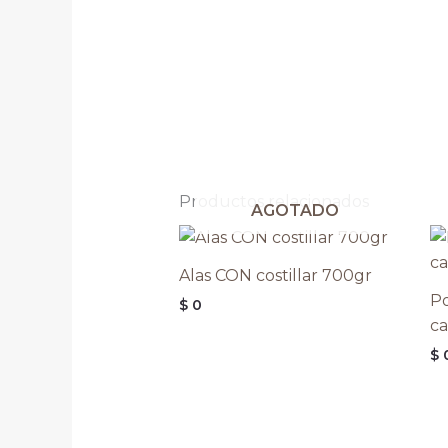
Productos relacionados
AGOTADO
Alas CON costillar 700gr
Po
$
0
c
$