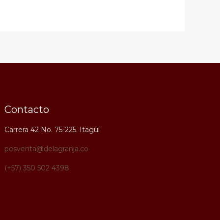
Contacto
Carrera 42 No. 75-225. Itagüí
posventa@delagranja.co
(+57) 350 502 4398