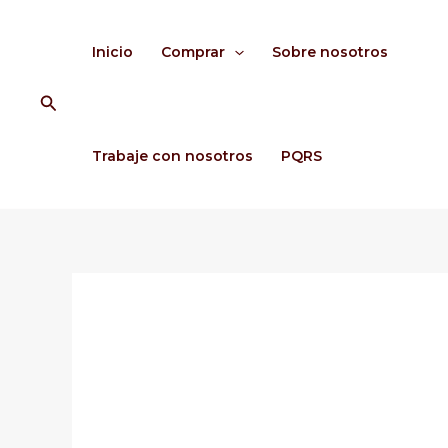
Ir
al
Inicio
Comprar
Sobre nosotros
contenido
Buscar
Trabaje con nosotros
PQRS