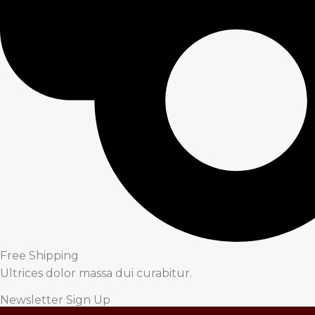
Free Shipping
Ultrices dolor massa dui curabitur.
Newsletter Sign Up