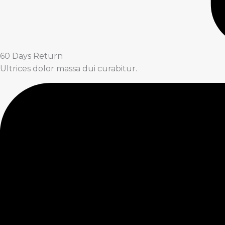
60 Days Return
Ultrices dolor massa dui curabitur.