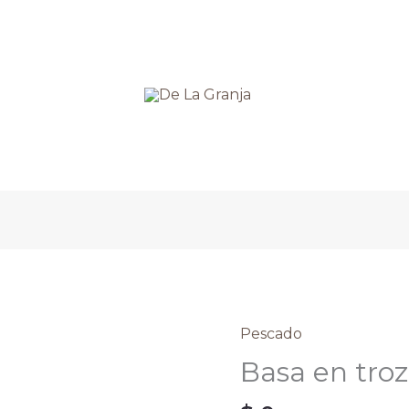
Pescado
Basa
en
Basa en troz
trozos
caja