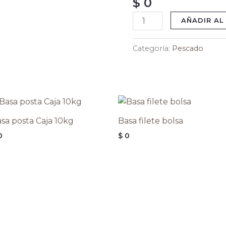
$
0
10kg
AÑADIR AL
cantidad
Categoría:
Pescado
sa posta Caja 10kg
Basa filete bolsa
0
$
0