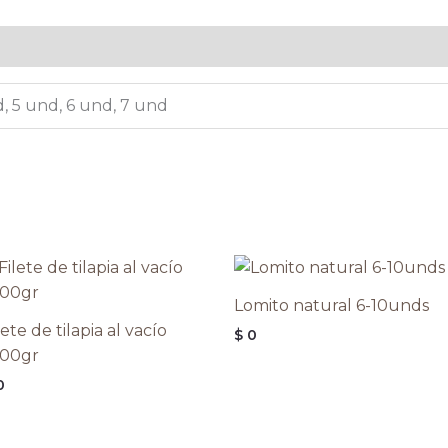
, 5 und, 6 und, 7 und
Lomito natural 6-10unds
lete de tilapia al vacío
$
0
000gr
0