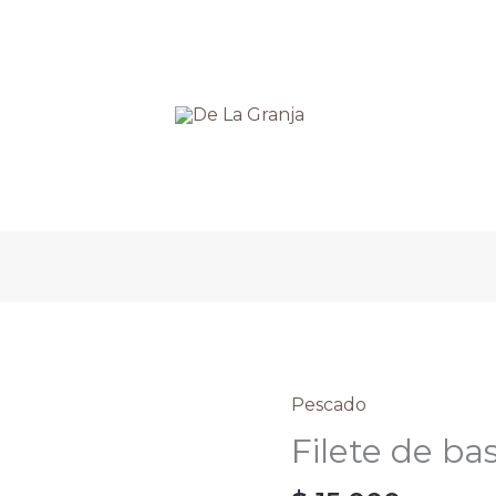
Pescado
Filete
de
Filete de ba
basa
1000gr