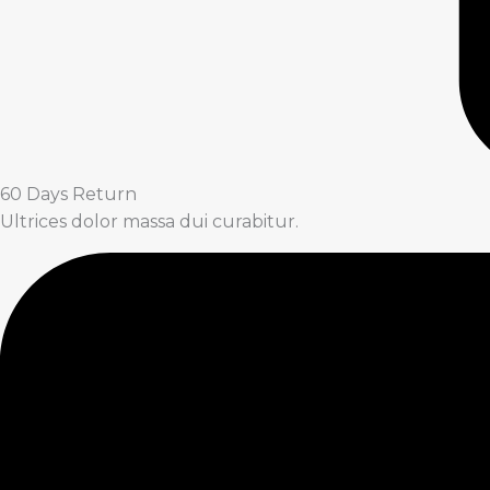
60 Days Return
Ultrices dolor massa dui curabitur.