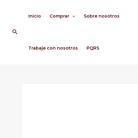
Ir
al
Inicio
Comprar
Sobre nosotros
contenido
Buscar
Trabaje con nosotros
PQRS