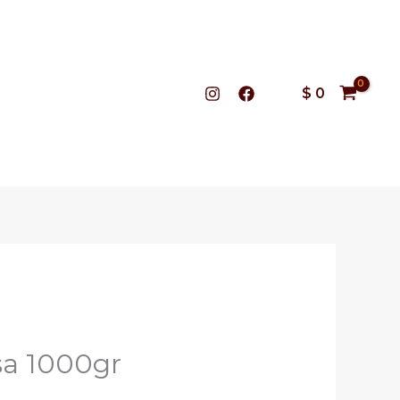
$
0
sa 1000gr