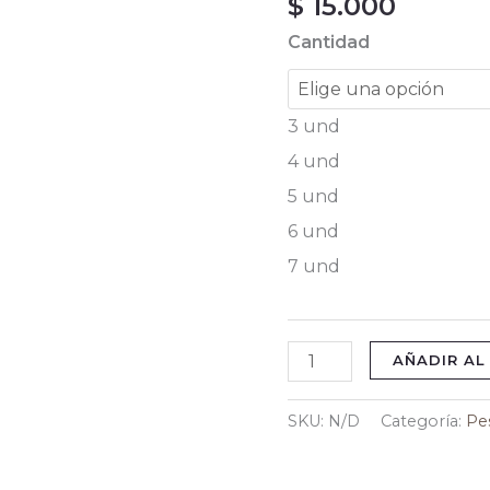
$
15.000
cantidad
Cantidad
3 und
4 und
5 und
6 und
7 und
AÑADIR AL
SKU:
N/D
Categoría:
Pe