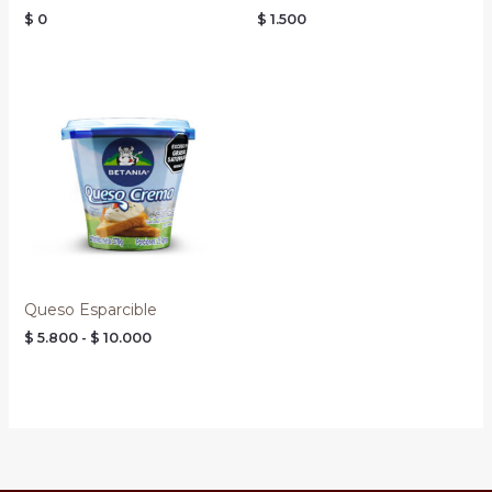
$
0
$
1.500
Rango
de
precios:
desde
$ 5.800
hasta
$ 10.000
Queso Esparcible
$
5.800
-
$
10.000