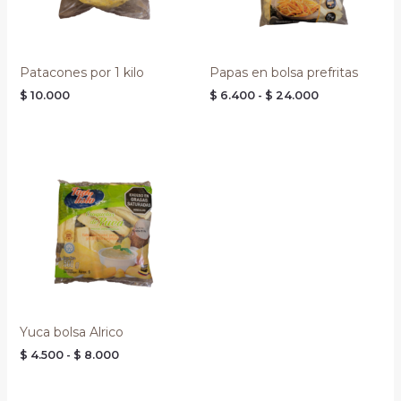
Patacones por 1 kilo
Papas en bolsa prefritas
$
10.000
$
6.400
-
$
24.000
Rango
de
precios:
desde
$ 4.500
hasta
$ 8.000
Yuca bolsa Alrico
$
4.500
-
$
8.000