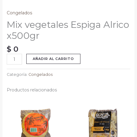
Congelados
Mix vegetales Espiga Alrico
x500gr
$
0
AÑADIR AL CARRITO
Categoría:
Congelados
Productos relacionados
Rango
de
precios:
desde
$ 6.400
hasta
$ 24.000