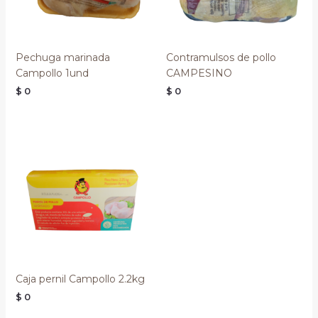
Pechuga marinada
Contramulsos de pollo
Campollo 1und
CAMPESINO
$
0
$
0
Caja pernil Campollo 2.2kg
$
0