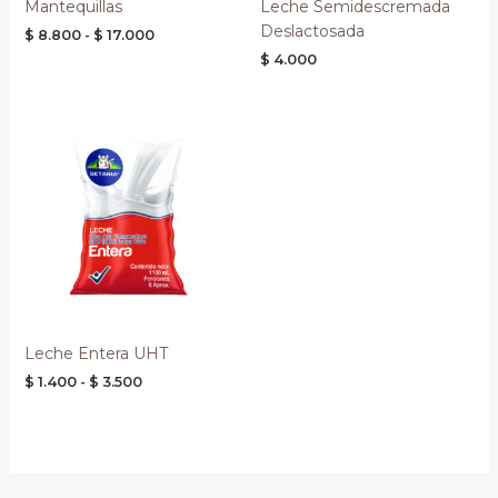
Mantequillas
Leche Semidescremada
Deslactosada
$
8.800
-
$
17.000
$
4.000
Rango
de
precios:
desde
$ 1.400
hasta
$ 3.500
Leche Entera UHT
$
1.400
-
$
3.500