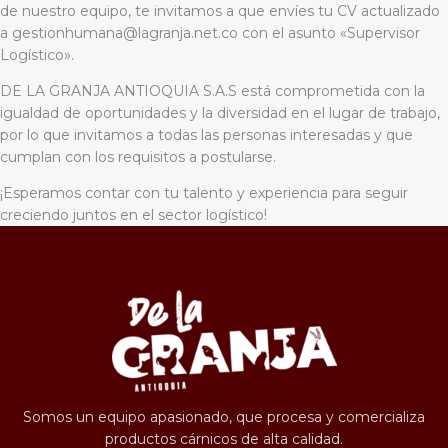
de nuestro equipo, te invitamos a que envíes tu CV actualizado
a gestionhumana@lagranja.net.co con el asunto «Supervisor
Logístico».
DE LA GRANJA ANTIOQUIA S.A.S está comprometida con la
igualdad de oportunidades y la diversidad en el lugar de trabajo,
por lo que invitamos a todas las personas interesadas y que
cumplan con los requisitos a postularse.
¡Esperamos contar con tu talento y experiencia para seguir
creciendo juntos en el sector logístico!
Somos un equipo apasionado, que procesa y comercializa
productos cárnicos de alta calidad.