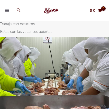
Ir
MAIN
al
Buscar
$
0
MENU
contenido
Trabaja con nosotros
Estas son las vacantes abiertas