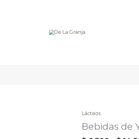
Lácteos
Bebidas
de
Bebidas de 
Yogurt
cantidad