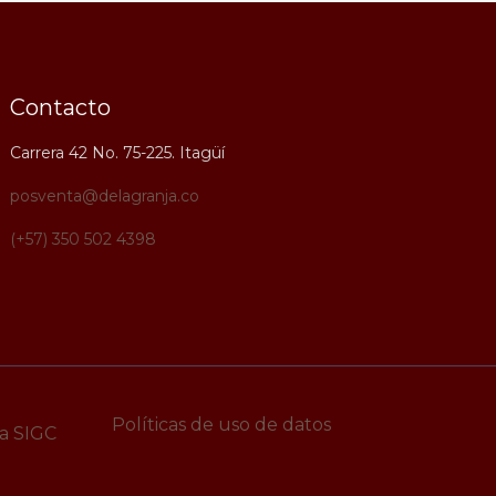
Contacto
Carrera 42 No. 75-225. Itagüí
posventa@delagranja.co
(+57) 350 502 4398
Políticas de uso de datos
a SIGC