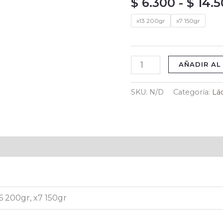
$
6.300
-
$
14.5
x13 200gr
x7 150gr
AÑADIR AL
SKU:
N/D
Categoría:
Lá
onal
6 200gr, x7 150gr