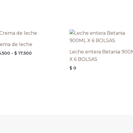
Rango
de
precios:
rema de leche
desde
Leche entera Betania 900
.500
-
$
17.500
$ 5.500
hasta
X 6 BOLSAS
$ 17.500
$
0