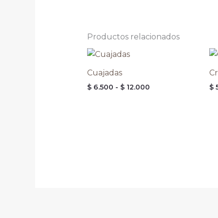
Productos relacionados
Rango
de
precios:
Cuajadas
C
desde
$
6.500
-
$
12.000
$
5
$ 6.500
hasta
$ 12.000