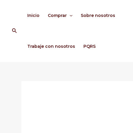
Ir
al
Inicio
Comprar
Sobre nosotros
contenido
Buscar
Trabaje con nosotros
PQRS