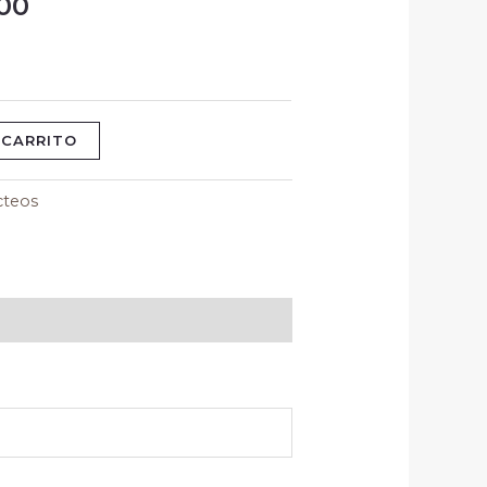
00
$ 6.300
hasta
$ 14.500
 CARRITO
cteos