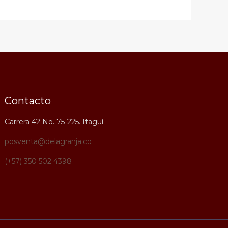
Contacto
Carrera 42 No. 75-225. Itagüí
posventa@delagranja.co
(+57) 350 502 4398