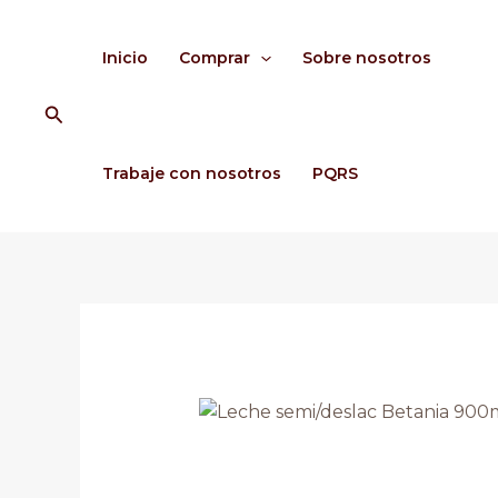
Ir
al
Inicio
Comprar
Sobre nosotros
contenido
Buscar
Trabaje con nosotros
PQRS