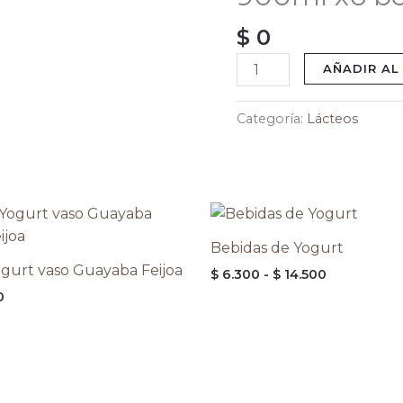
x6
$
0
bolsas
cantidad
AÑADIR AL
Categoría:
Lácteos
Rango
de
precios:
Bebidas de Yogurt
desde
gurt vaso Guayaba Feijoa
$
6.300
-
$
14.500
$ 6.300
hasta
0
$ 14.500