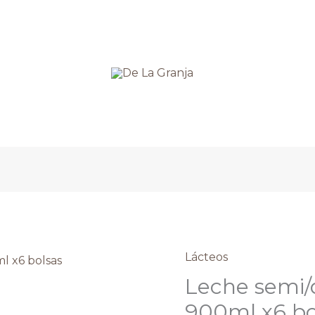
Lácteos
Leche
semi/deslac
Leche semi/
Betania
900ml x6 bo
900ml