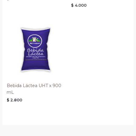
$
4.000
Bebida Láctea UHT x 900
mL
$
2.800