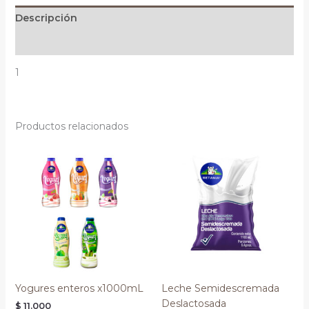
Descripción
Información adicional
1
Productos relacionados
Yogures enteros x1000mL
Leche Semidescremada
Deslactosada
$
11.000