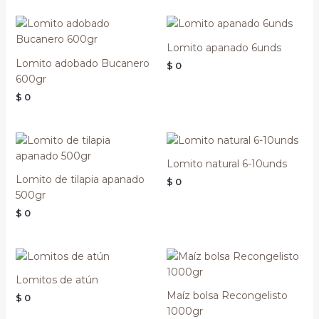
Lomito apanado 6unds
Lomito adobado Bucanero
$
0
600gr
$
0
Lomito natural 6-10unds
Lomito de tilapia apanado
$
0
500gr
$
0
Lomitos de atún
Maíz bolsa Recongelisto
$
0
1000gr