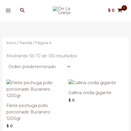
Ir
MAIN
Buscar
al
$
0
MENU
contenido
Inicio
/
Tienda
/ Página 4
Mostrando 55–72 de 136 resultados
Gallina criolla gigante
$
0
Filete pechuga pollo
porcionado Bucanero
1200gr
$
0