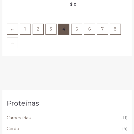
$
0
←
1
2
3
4
5
6
7
8
→
Proteínas
Carnes frías
(11)
Cerdo
(4)