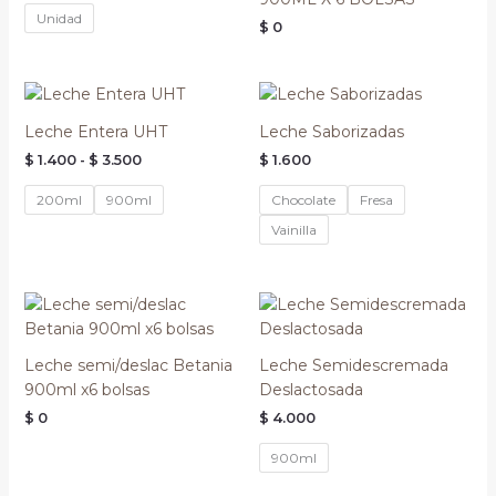
Unidad
$
0
Rango
de
precios:
Leche Entera UHT
Leche Saborizadas
desde
$
1.400
-
$
3.500
$
1.600
$ 1.400
hasta
$ 3.500
200ml
900ml
Chocolate
Fresa
Vainilla
Leche semi/deslac Betania
Leche Semidescremada
900ml x6 bolsas
Deslactosada
$
0
$
4.000
900ml