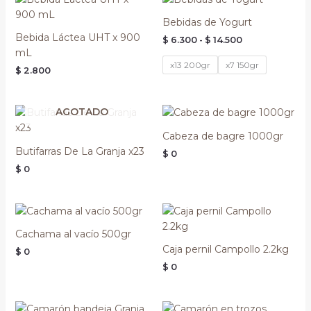
de
precios:
Bebidas de Yogurt
desde
Bebida Láctea UHT x 900
$
6.300
-
$
14.500
$ 6.300
hasta
mL
$ 14.500
x13 200gr
x7 150gr
$
2.800
AGOTADO
Cabeza de bagre 1000gr
Butifarras De La Granja x23
$
0
$
0
Cachama al vacío 500gr
Caja pernil Campollo 2.2kg
$
0
$
0