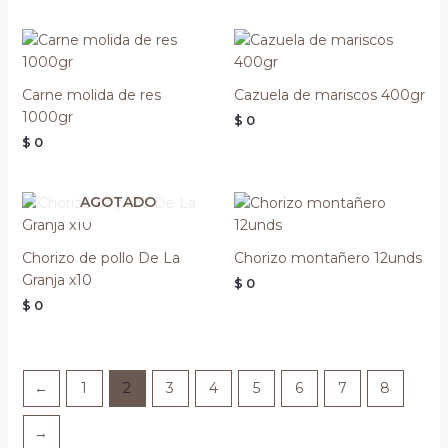
Carne molida de res
Cazuela de mariscos 400gr
1000gr
$
0
$
0
AGOTADO
Chorizo de pollo De La
Chorizo montañero 12unds
Granja x10
$
0
$
0
←
1
2
3
4
5
6
7
8
→