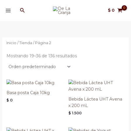
Ir
MAIN
Buscar
al
$
0
MENU
contenido
Inicio
/
Tienda
/ Página 2
Mostrando 19–36 de 136 resultados
Basa posta Caja 10kg
Bebida Láctea UHT Avena
$
0
x 200 mL
$
1.500
Rango